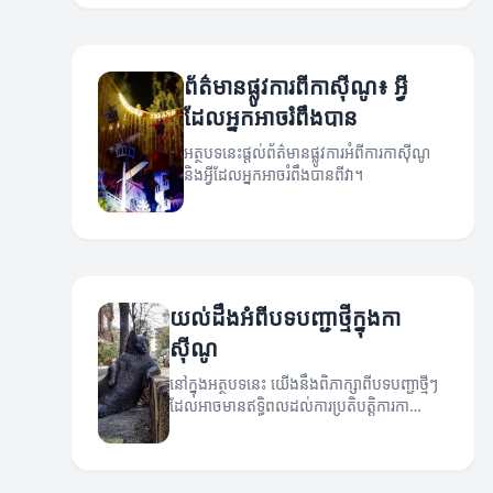
ព័ត៌មានផ្លូវការពីកាស៊ីណូ៖ អ្វី
ដែលអ្នកអាចរំពឹងបាន
អត្ថបទនេះផ្តល់ព័ត៌មានផ្លូវការអំពីការកាស៊ីណូ
និងអ្វីដែលអ្នកអាចរំពឹងបានពីវា។
យល់ដឹងអំពីបទបញ្ជាថ្មីក្នុងកា
ស៊ីណូ
នៅក្នុងអត្ថបទនេះ យើងនឹងពិភាក្សាពីបទបញ្ជាថ្មីៗ
ដែលអាចមានឥទ្ធិពលដល់ការប្រតិបត្តិការ​កា
ស៊ីណូ។