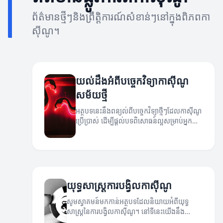
ព័ត៌មានថ្មីៗនិងព្រឹត្តិការណ៍សំខាន់ៗនៅក្នុងពិភពកា
ស៊ីណូ។
យល់ដឹងអំពីបច្ចេកវិទ្យាកាស៊ីណូ
សម័យថ្មី
អត្ថបទនេះនឹងពន្យល់ពីបច្ចេកវិទ្យាថ្មីៗដែលកាស៊ីណូ
ប្រើប្រាស់ ដើម្បីផ្តល់បទពិសោធន៍ល្អសម្រាប់អ្នក
លេង។
យុទ្ធសាស្ត្រការបង្វិលកាស៊ីណូ
សូមស្វាគមន៍មកកាន់អត្ថបទដែលនិយាយអំពីយុទ្ធ
សាស្ត្រនៃការបង្វិលកាស៊ីណូ។ នៅទីនេះយើងនឹង
ពិភាក្សាអំពីប្រយោជន៍និងយុទ្ធសាស្ត្រដែលអ្នកអាចប្រើ