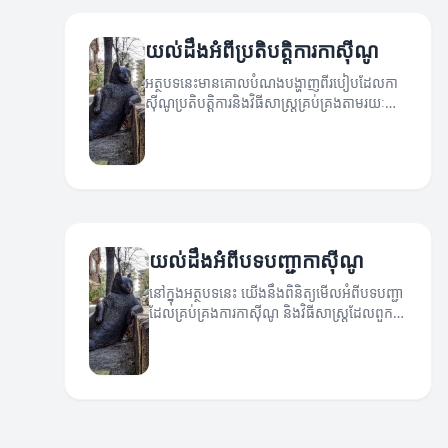
យល់ដឹងអំពីប្រតិបត្តិការ​កាស៊ីណូ
អត្ថបទនេះមានគោលបំណងបង្ហាញពីរបៀបដែលកា
ស៊ីណូប្រតិបត្តិការនិងវិធីសាស្ត្រគ្រប់គ្រងតាមរយៈ
ព័ត៌មានផ្លូវការនានា។
យល់ដឹងអំពីបទបញ្ជាកាស៊ីណូ
នៅក្នុងអត្ថបទនេះ យើងនឹងពិនិត្យមើលអំពីបទបញ្ជា
ដែលគ្រប់គ្រងការកាស៊ីណូ និងវិធីសាស្ត្រដែលពួកគេ
អនុវត្ត។