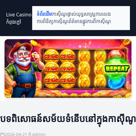
Live Casino
ទំព័រដើម
កាស៊ីណូផ្ទាល់
យុទ្ធសាស្ត្រការលេង
កំពុងក្តៅ
ការពិនិត្យកាស៊ីណូ
ព័ត៌មានផ្លូវការពីកាស៊ីណូ
បទពិសោធន៍សម័យទំនើបនៅក្នុងកាស៊ីណូ
2026-04-21
Admin