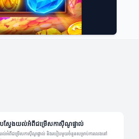
បស្វែងយល់អំពីជម្រើសកាស៊ីណូផ្ទាល់
យល់អំពីជម្រើសកាស៊ីណូផ្ទាល់ និងរបៀបមួយចំនួនសម្រាប់ការលេងនៅ