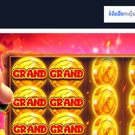
ទំព័រដើម
កាស៊ីណ