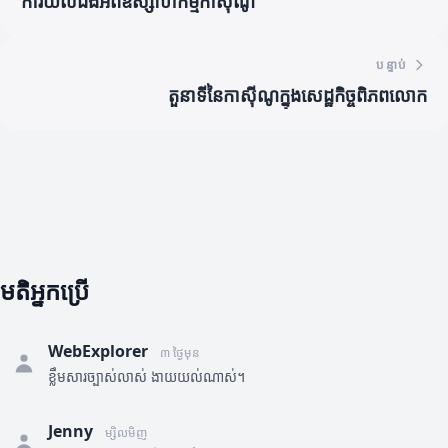
ការយល់ដឹងអំពីឧស្សាហកម្មកាស៊ីណូ
បន្ទាប់
តួនាទីនៃកាស៊ីណូក្នុងសេដ្ឋកិច្ចពិភពលោក
មតិអ្នកប្រើ
WebExplorer
៣ ថ្ងៃមុន
ខ្លឹមសារច្បាស់លាស់ ងាយយល់ណាស់។
Jenny
ម្សិលមិញ