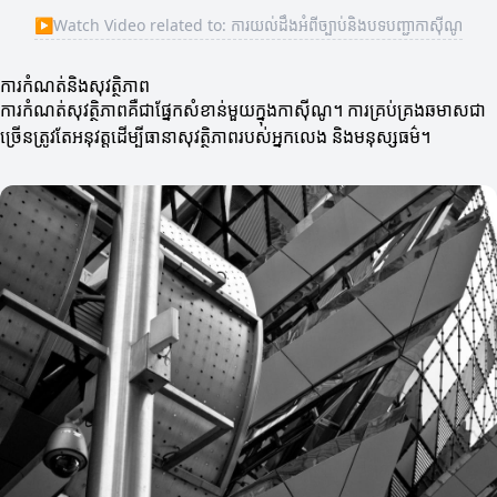
▶
Watch Video related to: ការយល់ដឹងអំពីច្បាប់និងបទបញ្ជាកាស៊ីណូ
ការកំណត់និងសុវត្ថិភាព
ការកំណត់សុវត្ថិភាពគឺជាផ្នែកសំខាន់មួយក្នុងកាស៊ីណូ។ ការគ្រប់គ្រងឆមាសជា
ច្រើនត្រូវតែអនុវត្តដើម្បីធានាសុវត្ថិភាពរបស់អ្នកលេង និងមនុស្សធម៌។