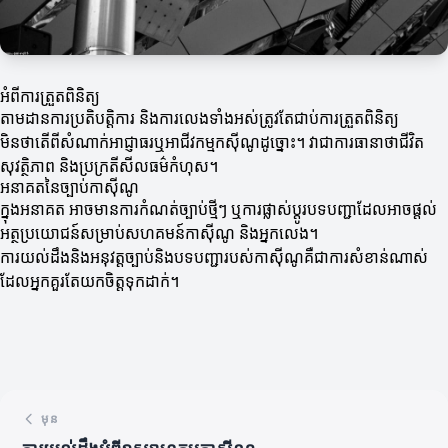
អំពីការត្រួតពិនិត្យ
តាមដានការប្រតិបត្តិការ និងការលេងទាំងអស់ត្រូវតែជាប់ការត្រួតពិនិត្យ
មិនថាតើពីសំណាក់អាជ្ញាធរឬអាជីវកម្មកស៊ីណូដូច្នោះ។ វាជាការធានាថាជីវិត
សុវត្ថិភាព និងប្រក្រតីសីលធម៌កំហុស។
អនាគតនៃច្បាប់កាស៊ីណូ
ក្នុងអនាគត អាចមានការកំណត់ច្បាប់ថ្មីៗ ឬការផ្លាស់ប្តូរបទបញ្ជាដែលអាចផ្តល់
អត្ថប្រយោជន៍សម្រាប់សហគមន៍កាស៊ីណូ និងអ្នកលេង។
ការយល់ដឹងនិងអនុវត្តច្បាប់និងបទបញ្ជារបស់កាស៊ីណូគឺជាការសំខាន់ណាស់
ដែលអ្នកគួរតែយកចិត្តទុកដាក់។
មុន