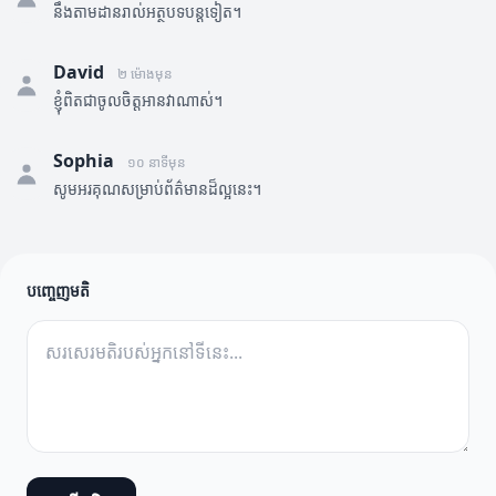
នឹងតាមដានរាល់អត្ថបទបន្តទៀត។
David
២ ម៉ោងមុន
ខ្ញុំពិតជាចូលចិត្តអានវាណាស់។
Sophia
១០ នាទីមុន
សូមអរគុណសម្រាប់ព័ត៌មានដ៏ល្អនេះ។
បញ្ចេញមតិ