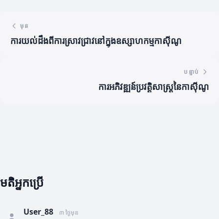
មុន
ការយល់ដឹងពីការស្រាវជ្រាវនៅក្នុងឧស្សាហកម្មកាស៊ីណូ
បន្ទាប់
ការអភិវឌ្ឍន៍ប្រវត្តិសាស្ត្រនៃកាស៊ីណូ
មតិអ្នកប្រើ
User_88
៣ ថ្ងៃមុន