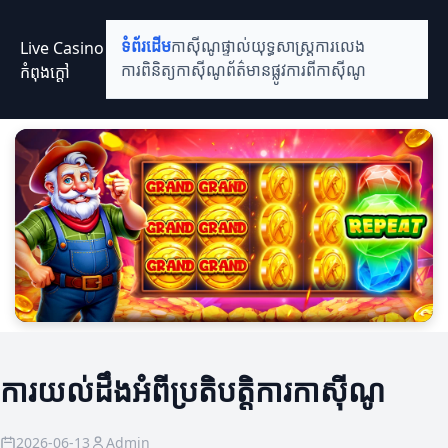
Live Casino
ទំព័រដើម
កាស៊ីណូផ្ទាល់
យុទ្ធសាស្ត្រការលេង
កំពុងក្តៅ
ការពិនិត្យកាស៊ីណូ
ព័ត៌មានផ្លូវការពីកាស៊ីណូ
ការយល់ដឹងអំពីប្រតិបត្តិការ​កាស៊ីណូ
2026-06-13
Admin