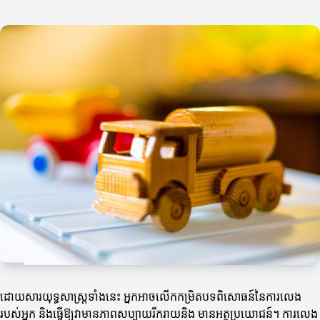
ដោយសារយុទ្ធសាស្ត្រទាំងនេះ អ្នកអាចលើកកម្រិតបទពិសោធន៍នៃការលេង
របស់អ្នក និងធ្វើឱ្យវាមានភាពសប្បាយរីករាយនិង មានអត្ថប្រយោជន៍។ ការលេង