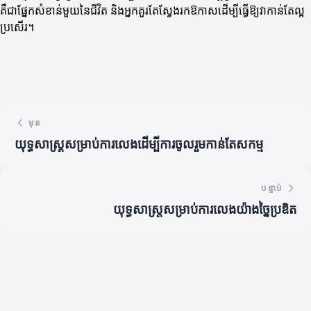
គឺជាផ្នែកសំខាន់មួយនៃជីវិត និងអ្នកគួរតែស្វែងរកឱកាសដើម្បីធ្វើឱ្យវាកាន់តែល្អ
ប្រសើរ។
មុន
យុទ្ធសាស្ត្រសម្រាប់ការលេងដើម្បីការចូលរួមកាន់តែសកម្ម
បន្ទាប់
យុទ្ធសាស្ត្រសម្រាប់ការលេងយ៉ាងច្នៃប្រឌិត