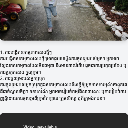
1. ការបង្កើតសកម្មភាពលេងថ្មីៗ
ការបង្កើតសកម្មភាពលេងថ្មីៗអាចជួយបង្កើនការចូលរួមរបស់អ្នក។ អ្នកអាច
ស្វែងរកសកម្មភាពដែលមិនធម្មតា និងមានភាពរំភើប ដូចជា​ការ​ប្រកួតប្រជែង ឬ​
ការប្រកួតលេង ក្នុងក្រុម។
2. ការចូលរួមរបស់អ្នកស្រុក
ការចូលរួមរបស់អ្នកស្រុកក្នុងសកម្មភាពលេងនឹងធ្វើឱ្យអ្នកមានអារម្មណ៍ថាពួកគេ
គឺជា​ចំណួលចិត្ត។ ឧទាហរណ៍ អ្នកអាចរៀបចំកម្មវិធីសាធារណៈ ឬ​ការ​រៀបចំការ​
ញត្តិដោយការចូលរួមពីក្រុមភៃក្សាយ ក្រុមសិស្ស ឬក៏ក្រុមឯកជន។