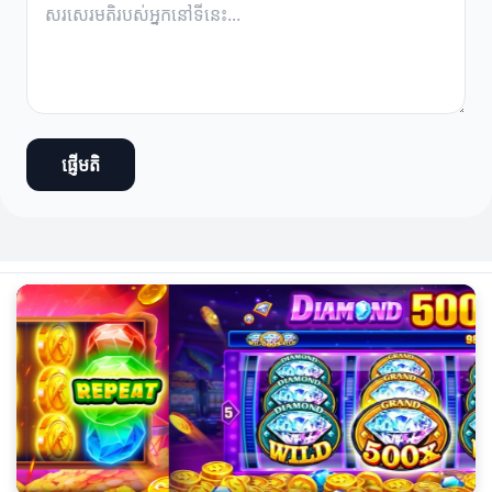
ផ្ញើមតិ