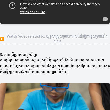
Watch Video related to: យុទ្ធសាស្ត្រសម្រាប់ការលេងដើម្បីការចូលរួមកាន់តែ
▶
សកម្ម
3. ការប្រើប្រាស់បច្ចេកវិទ្យា
ការប្រើប្រាស់បច្ចេកវិទ្យាដូចជា​កម្មវិធីប្រកួតប្រជែងដែលមានសកម្មភាពលេង
អាចជួយឱ្យអ្នកមានការចូលរួមកាន់តែខ្ពស់។ វាអាចជួយអ្នកឱ្យបានទស្សនាប្រកួត
និងធ្វើឱ្យការលេងកាន់តែមានភាពសប្បាយរំភើប។