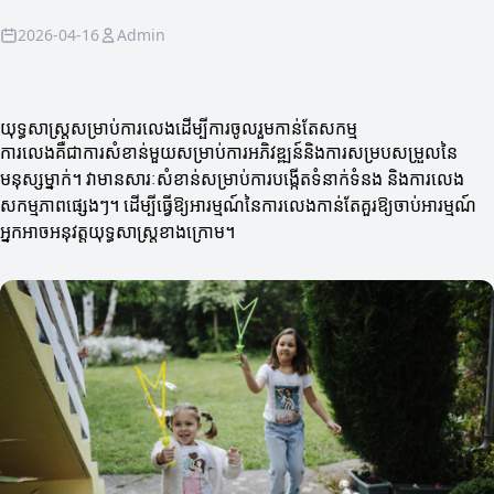
2026-04-16
Admin
យុទ្ធសាស្ត្រសម្រាប់ការលេងដើម្បីការចូលរួមកាន់តែសកម្ម
ការលេងគឺជាការសំខាន់មួយសម្រាប់ការអភិវឌ្ឍន៍និងការសម្របសម្រួលនៃ
មនុស្សម្នាក់។ វាមានសារៈសំខាន់សម្រាប់ការបង្កើតទំនាក់ទំនង និងការលេង
សកម្មភាពផ្សេងៗ។ ដើម្បីធ្វើឱ្យអារម្មណ៍នៃការលេងកាន់តែគួរឱ្យចាប់អារម្មណ៍
អ្នកអាចអនុវត្តយុទ្ធសាស្ត្រខាងក្រោម។