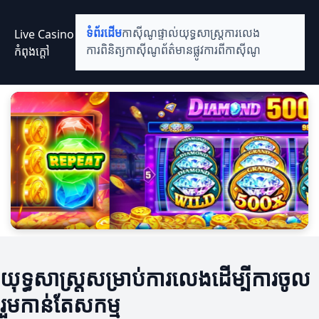
Live Casino
ទំព័រដើម
កាស៊ីណូផ្ទាល់
យុទ្ធសាស្ត្រការលេង
កំពុងក្តៅ
ការពិនិត្យកាស៊ីណូ
ព័ត៌មានផ្លូវការពីកាស៊ីណូ
យុទ្ធសាស្ត្រសម្រាប់ការលេងដើម្បីការចូល
រួមកាន់តែសកម្ម