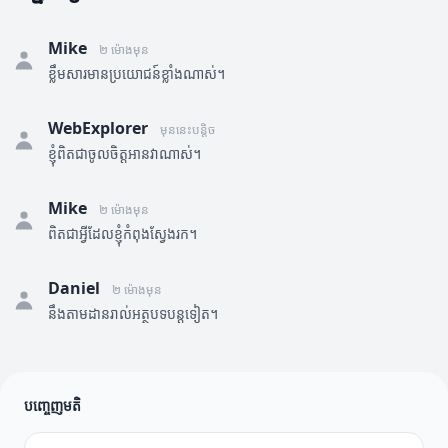
Mike
២ ម៉ោងមុន
ខ្លឹមសារមានប្រយោជន៍ខ្លាំងណាស់។
WebExplorer
មុននេះបន្តិច
ខ្ញុំពិតជាចូលចិត្តអានវាណាស់។
Mike
២ ម៉ោងមុន
ពិតជាអ្វីដែលខ្ញុំកំពុងស្វែងរក។
Daniel
២ ម៉ោងមុន
នឹងតាមដានរាល់អត្ថបទបន្តទៀត។
បញ្ចេញមតិ