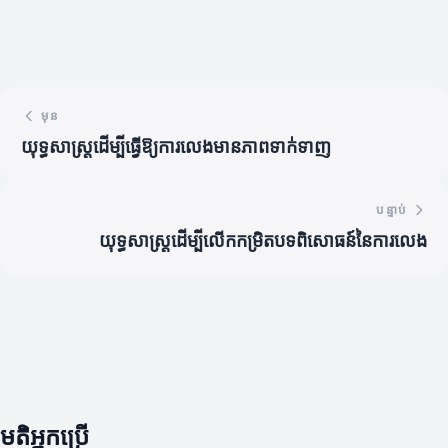
មុន
យុទ្ធសាស្ត្រដើម្បីធ្វើឱ្យការលេងមានភាពទាក់ទាញ
បន្ទាប់
យុទ្ធសាស្ត្រដើម្បីលើកកម្រិតបទពិសោធន៍នៃការលេង
មតិអ្នកប្រើ