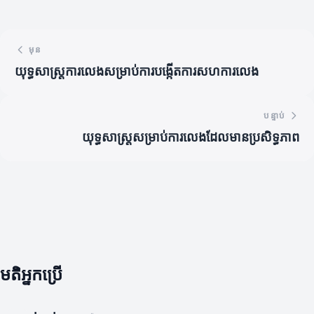
មុន
យុទ្ធសាស្ត្រការលេងសម្រាប់ការបង្កើតការសហការលេង
បន្ទាប់
យុទ្ធសាស្ត្រសម្រាប់ការលេងដែលមានប្រសិទ្ធភាព
មតិអ្នកប្រើ