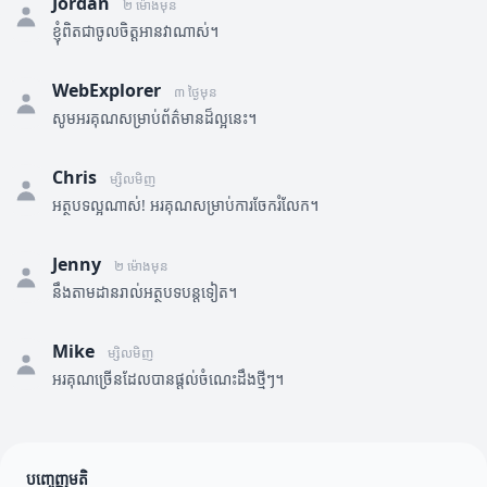
Jordan
២ ម៉ោងមុន
ខ្ញុំពិតជាចូលចិត្តអានវាណាស់។
WebExplorer
៣ ថ្ងៃមុន
សូមអរគុណសម្រាប់ព័ត៌មានដ៏ល្អនេះ។
Chris
ម្សិលមិញ
អត្ថបទល្អណាស់! អរគុណសម្រាប់ការចែករំលែក។
Jenny
២ ម៉ោងមុន
នឹងតាមដានរាល់អត្ថបទបន្តទៀត។
Mike
ម្សិលមិញ
អរគុណច្រើនដែលបានផ្តល់ចំណេះដឹងថ្មីៗ។
បញ្ចេញមតិ