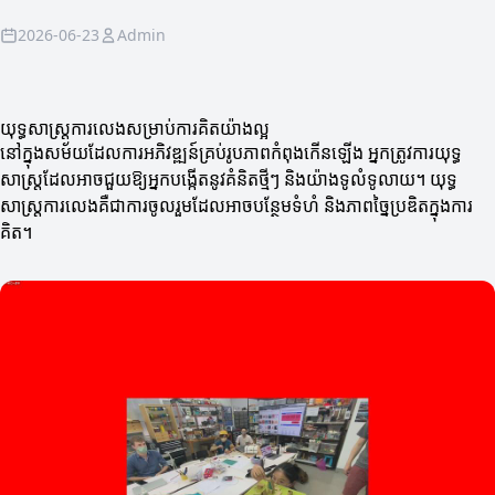
2026-06-23
Admin
យុទ្ធសាស្ត្រការលេងសម្រាប់ការគិតយ៉ាងល្អ
នៅក្នុងសម័យដែលការអភិវឌ្ឍន៍គ្រប់រូបភាពកំពុងកើនឡើង អ្នកត្រូវការយុទ្ធ
សាស្ត្រដែលអាចជួយឱ្យអ្នកបង្កើតនូវគំនិតថ្មីៗ និងយ៉ាងទូលំទូលាយ។ យុទ្ធ
សាស្ត្រការលេងគឺជាការចូលរួមដែលអាចបន្ថែមទំហំ និងភាពច្នៃប្រឌិតក្នុងការ
គិត។