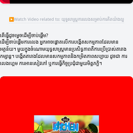
▶
Watch Video related to: យុទ្ធសាស្ត្រការលេងសម្រាប់ការគិតយ៉ាងល្អ
តើធ្វើដូចម្តេចដើម្បីចាប់ផ្តើម?
ដើម្បីចាប់ផ្តើមការលេង អ្នកអាចផ្តោតលើការបង្កើតសកម្មភាពដែលមាន
អត្ថន័យ។ មួយក្នុងចំណោមយុទ្ធសាស្ត្រមានប្រសិទ្ធភាពគឺការប្រើប្រាស់តារាង
កម្សាន្ត។ បង្កើតតារាងដែលមានសកម្មភាពនិងកម្រិតភាពសប្បាយ ដូចជា ការ
លេងហ្គេម ការអានសៀវភៅ ឬការធ្វើកិច្ចប្រជុំជាមួយមិត្តភក្តិ។