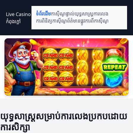
Live Casino
ទំព័រដើម
កាស៊ីណូផ្ទាល់
យុទ្ធសាស្ត្រការលេង
កំពុងក្តៅ
ការពិនិត្យកាស៊ីណូ
ព័ត៌មានផ្លូវការពីកាស៊ីណូ
យុទ្ធសាស្ត្រសម្រាប់ការលេងប្រកបដោយ
ការសិក្សា