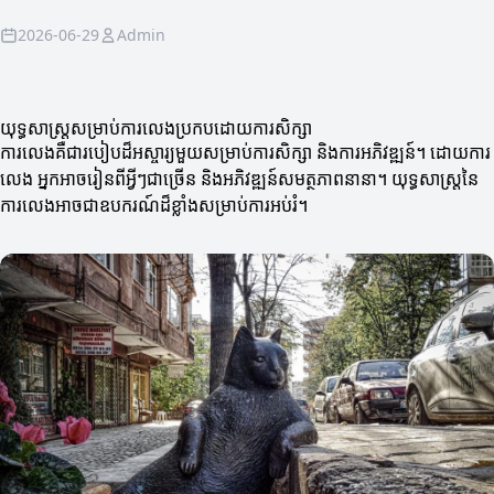
2026-06-29
Admin
យុទ្ធសាស្ត្រសម្រាប់ការលេងប្រកបដោយការសិក្សា
ការលេងគឺជារបៀបដ៏អស្ចារ្យមួយសម្រាប់ការសិក្សា និងការអភិវឌ្ឍន៍។ ដោយការ
លេង អ្នកអាចរៀនពីអ្វីៗជាច្រើន និងអភិវឌ្ឍន៍សមត្ថភាពនានា។ យុទ្ធសាស្ត្រនៃ
ការលេងអាចជាឧបករណ៍ដ៏ខ្លាំងសម្រាប់ការអប់រំ។