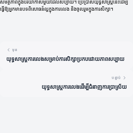
សមត្ថភាពក្នុងបរិយាកាសមួយដែលសប្បាយ។ ប្រើប្រាស់យុទ្ធសាស្ត្រនេះដើម្បី
ធ្វើឱ្យអ្នកមានបទពិសោធន៍ល្អក្នុងការលេង និងចូលរួមក្នុងការសិក្សា។
មុន
យុទ្ធសាស្ត្រការលេងសម្រាប់ការសិក្សាប្រកបដោយភាពសប្បាយ
បន្ទាប់
យុទ្ធសាស្ត្រការលេងដើម្បីជំនាញការប្រាស្រ័យ