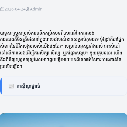
2026-04-24
Admin
យុទ្ធសាស្ត្រសម្រាប់ការលើកកម្រិតបទពិសោធន៍នៃការលេង
ការលេងគឺមិនត្រឹមតែនៅក្នុងពេលវេលាសំខាន់សម្រាប់កុមារទេ ប៉ុន្តែវាក៏ជាផ្នែក
សំខាន់នៃជីវិតសង្គមរបស់យើងផងដែរ។ សម្រាប់មនុស្សទាំងអស់ នេះសំដៅ
ទៅលើការលេងដើម្បីការសិក្សា សិល្បៈ ឬកន្លែងសង្គម។ ក្នុងអត្ថបទនេះ យើង
នឹងពិនិត្យយុទ្ធសាស្ត្រដែលអាចជួយធ្វើអោយបទពិសោធន៍នៃការលេងកាន់តែ
ប្រសើរឡើង។
📰
កាស៊ីណូផ្ទាល់