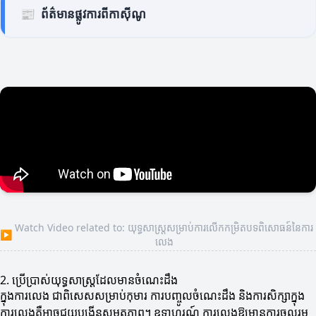
📰
ព័ត៌មានផ្លូវការពីកាស៊ីណូ
Watch Video related to: យុទ្ធសាស្ត្រសម្រាប់ការលើកកម្រិតបទពិសោធន៍នៃការ
▶
លេង
2. ប្រើប្រាស់យុទ្ធសាស្ត្រដែលមានចំណេះដឹង
ក្នុងការលេង ជាពិសេសសម្រាប់កុមារ ការបញ្ចូលចំណេះដឹង និងការសិក្សាក្នុង
ការលេងគឺអាចជួយបង្កើនសមត្ថភាព។ ឧទាហរណ៍ ការលេងឱ្យមានការចូលរួម