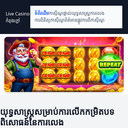
Live Casino
ទំព័រដើម
កាស៊ីណូផ្ទាល់
យុទ្ធសាស្ត្រការលេង
កំពុងក្តៅ
ការពិនិត្យកាស៊ីណូ
ព័ត៌មានផ្លូវការពីកាស៊ីណូ
យុទ្ធសាស្ត្រសម្រាប់ការលើកកម្រិតបទ
ពិសោធន៍នៃការលេង