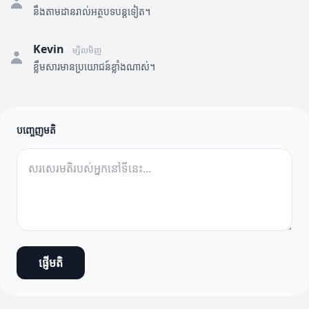
នឹងតាមដានរាល់អត្ថបទបន្តទៀត។
Kevin
ម្សិលមិញ
ខ្លឹមសារមានប្រយោជន៍ខ្លាំងណាស់។
បញ្ចេញមតិ
ផ្ញើមតិ