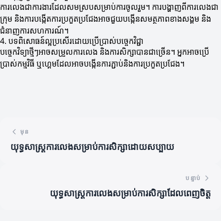
ការលេងជាការងារដែលសមស្របសម្រាប់ការចូលរួម។ ការបង្ហាញពីការលេងជា
ក្រុម និងការបង្កើតការប្រកួតប្រជែងអាចជួយបង្កើនសមត្ថភាពខាងសង្គម និង
ជំនាញការសហការណ៍។
4. បទពិសោធន៍ល្អប្រសើរដោយប្រើប្រាស់បច្ចេកវិជ្ជា
បច្ចេកវិទ្យាថ្មីៗអាចសម្រួលការលេង និងការសិក្សាបានជាច្រើន។ អ្នកអាចប្រើ
ប្រាស់កម្មវិធី ឬហ្គេមដែលអាចបង្កើនការភ្ជាប់និងការប្រកួតប្រជែង។
មុន
យុទ្ធសាស្ត្រការលេងសម្រាប់ការសិក្សាដោយសប្បាយ
បន្ទាប់
យុទ្ធសាស្ត្រការលេងសម្រាប់ការសិក្សាដែលពេញចិត្ត