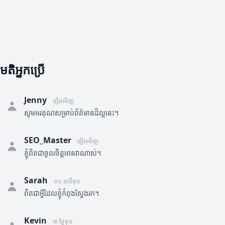
មតិអ្នកប្រើ
Jenny
ម្សិលមិញ
សូមអរគុណសម្រាប់ព័ត៌មានដ៏ល្អនេះ។
SEO_Master
ម្សិលមិញ
ខ្ញុំពិតជាចូលចិត្តអានវាណាស់។
Sarah
១០ នាទីមុន
ពិតជាអ្វីដែលខ្ញុំកំពុងស្វែងរក។
Kevin
៣ ថ្ងៃមុន