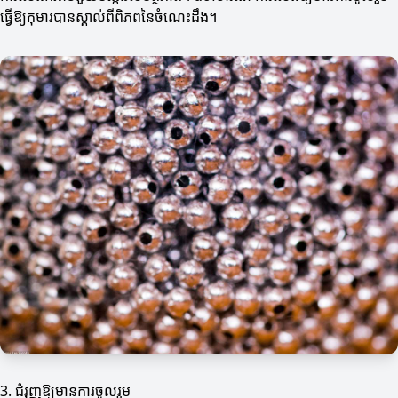
ធ្វើឱ្យកុមារបានស្គាល់ពីពិភពនៃចំណេះដឹង។
3. ជំរុញឱ្យមានការចូលរួម