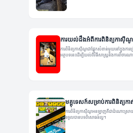
ការយល់ដឹងអំពីការពិនិត្យកាស៊ីណូ
ការពិនិត្យកាស៊ីណូជាផ្នែកសំខាន់មួយនៅក្នុង
អត្ថបទនេះដើម្បីយល់ពីវិធីសាស្រ្តនិងការពិចារណា
មគ្គុទេសក៍សម្រាប់ការពិនិត្
ការពិនិត្យកាស៊ីណូអនឡាញគឺជាដំណោះស្រាយដ
ទទួលបានបទពិសោធន៍ល្អ។