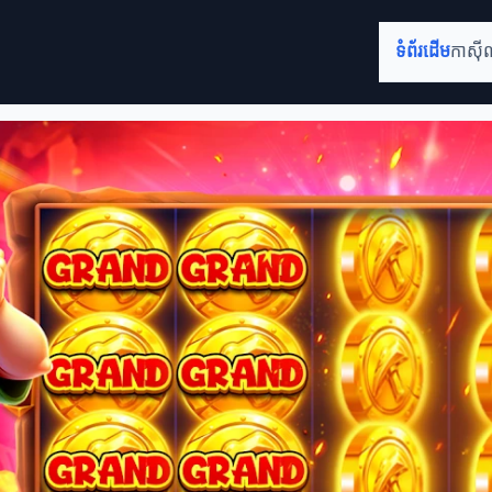
ទំព័រដើម
កាស៊ីណ