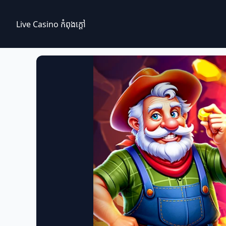
Live Casino កំពុងក្តៅ