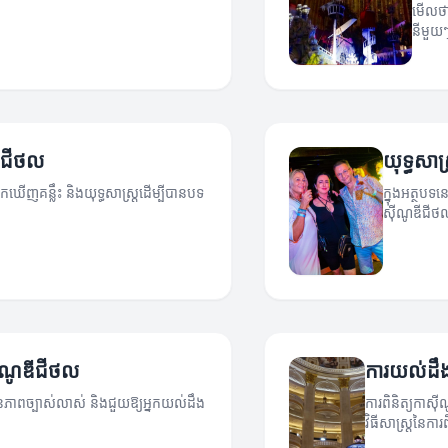
មើលថាតើ
នីមួយ
ឌីជីថល
យុទ្ធសាស
កឃើញគន្លឹះ និងយុទ្ធសាស្ត្រដើម្បីបានបទ
ក្នុងអត្ថបទន
ស៊ីណូឌីជី
៊ីណូឌីជីថល
ការយល់ដឹងអ
ភាពច្បាស់លាស់ និងជួយឱ្យអ្នកយល់ដឹង
ការពិនិត្យកាស៊
វិធីសាស្រ្តនៃកា