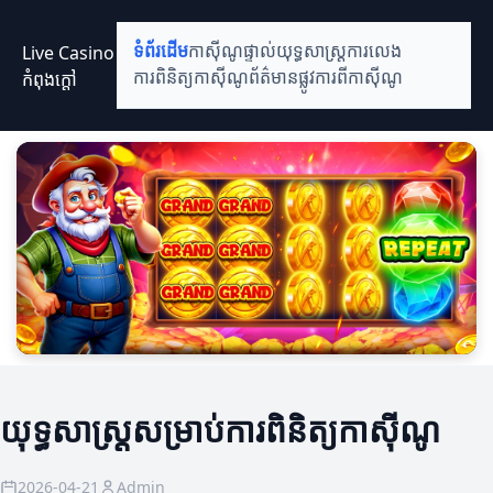
Live Casino
ទំព័រដើម
កាស៊ីណូផ្ទាល់
យុទ្ធសាស្ត្រការលេង
កំពុងក្តៅ
ការពិនិត្យកាស៊ីណូ
ព័ត៌មានផ្លូវការពីកាស៊ីណូ
យុទ្ធសាស្ត្រសម្រាប់ការពិនិត្យកាស៊ីណូ
2026-04-21
Admin