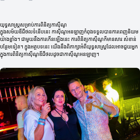
យុទ្ធសាស្ត្រសម្រាប់ការពិនិត្យកាស៊ីណូ
ក្នុងសម័យឌីជីថលទំនើបនេះ កាស៊ីណូអនឡាញកំពុងទទួលបានការពេញនិយម
យ៉ាងខ្លាំង។ ជាមួយនឹងការកើនឡើងនេះ ការពិនិត្យកាស៊ីណូក៏មានសារៈសំខាន់
បន្ថែមទៀត។ ក្នុងអត្ថបទនេះ យើងនឹងពិភាក្សាអំពីយុទ្ធសាស្ត្រដែលអាចជួយអ្នក
ក្នុងការពិនិត្យកាស៊ីណូឌីជីថលដូចជាកាស៊ីណូអនឡាញ។