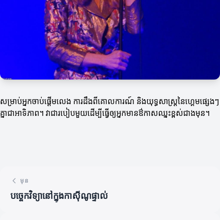
សម្រាប់អ្នកចាប់ផ្តើមលេង ការដឹងពីគោលការណ៍ និងយុទ្ធសាស្ត្រនៃហ្គេមផ្សេងៗ
គ្នាជាអាទិភាព។ វាជារបៀបមួយដើម្បីធ្វើឲ្យអ្នកមានឳកាសឈ្នះខ្ពស់ជាងមុន។
មុន
បច្ចេកវិទ្យានៅក្នុងកាស៊ីណូផ្ទាល់