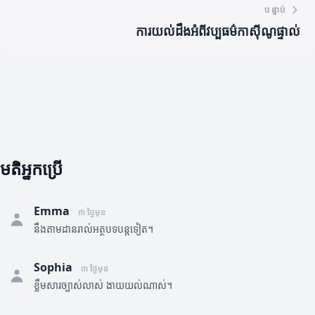
បន្ទាប់
ការយល់ដឹងអំពីវប្បធម៌កាស៊ីណូផ្ទាល់
មតិអ្នកប្រើ
Emma
៣ ថ្ងៃមុន
នឹងតាមដានរាល់អត្ថបទបន្តទៀត។
Sophia
៣ ថ្ងៃមុន
ខ្លឹមសារច្បាស់លាស់ ងាយយល់ណាស់។