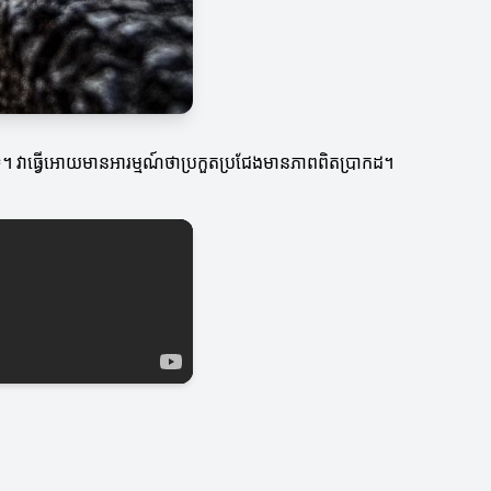
។ វាធ្វើអោយមានអារម្មណ៍ថាប្រកួតប្រជែងមានភាពពិតប្រាកដ។