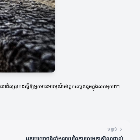
ាពិតប្រាកដធ្វើឱ្យអ្នកមានអារម្មណ៍ថាពួកគេចូលរួមក្នុងសកម្មភាព។
បន្ទាប់
អត្ថប្រយោជន៍ទាំងឡាយនៃការលេងកាស៊ីណូផ្ទាល់