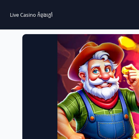
Live Casino កំពុងក្តៅ