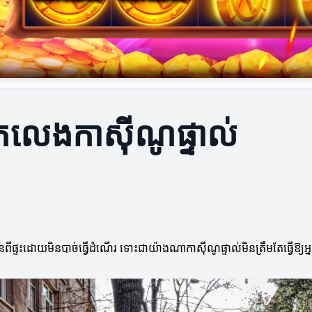
នកលេងកាស៊ីណូផ្ទាល់
ើបានពីផ្ទះដោយមិនបាច់ធ្វើដំណើរ ទោះជាយ៉ាងណាកាស៊ីណូផ្ទាល់មិនត្រឹមតែធ្វ