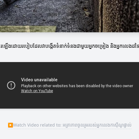
្រសើរឡើងដោយរបៀបដែលវាបង្កើតទំនាក់ទំនងជាមួយអ្នកចម្រៀង និងអ្នកលេងដទៃ
▶
Watch Video related to: អត្រាភាពចូលរួមរបស់អ្នកលេងកាស៊ីណូផ្ទាល់