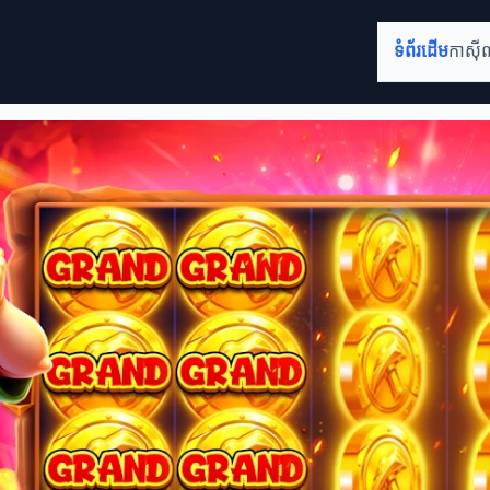
ទំព័រដើម
កាស៊ីណ