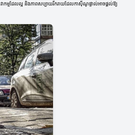
ាកម្មដែលល្អ និងភាពសប្បាយរីករាយដែលកាស៊ីណូផ្ទាល់អាចផ្តល់ឱ្យ