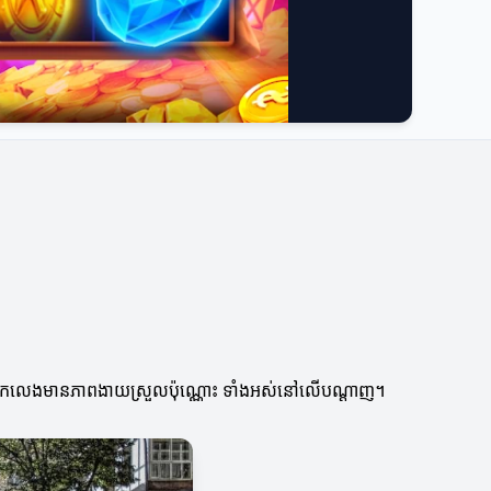
ើឱ្យអ្នកលេងមានភាពងាយស្រួលប៉ុណ្ណោះ ទាំងអស់នៅលើបណ្តាញ។