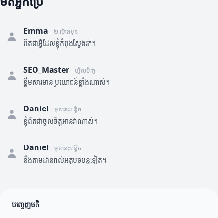
មតិអ្នកប្រើ
Emma
២ ម៉ោងមុន
ពិតជាអ្វីដែលខ្ញុំកំពុងស្វែងរក។
SEO_Master
ម្សិលមិញ
ខ្លឹមសារមានប្រយោជន៍ខ្លាំងណាស់។
Daniel
មុននេះបន្តិច
ខ្ញុំពិតជាចូលចិត្តអានវាណាស់។
Daniel
មុននេះបន្តិច
នឹងតាមដានរាល់អត្ថបទបន្តទៀត។
បញ្ចេញមតិ