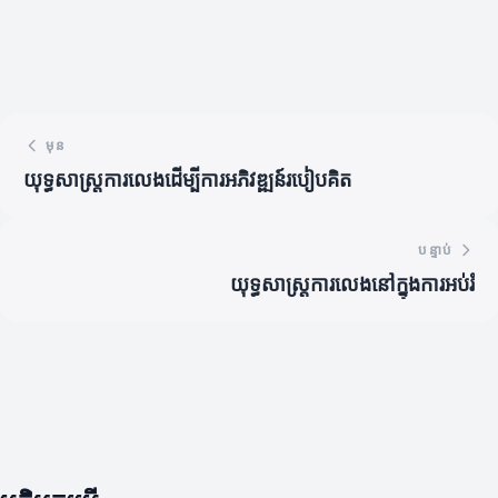
មុន
យុទ្ធសាស្ត្រការលេងដើម្បីការអភិវឌ្ឍន៍របៀបគិត
បន្ទាប់
យុទ្ធសាស្ត្រការលេងនៅក្នុងការអប់រំ