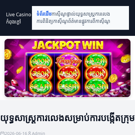
Live Casino
ទំព័រដើម
កាស៊ីណូផ្ទាល់
យុទ្ធសាស្ត្រការលេង
កំពុងក្តៅ
ការពិនិត្យកាស៊ីណូ
ព័ត៌មានផ្លូវការពីកាស៊ីណូ
យុទ្ធសាស្ត្រការលេងសម្រាប់ការបង្កើតក្រុម
2026-06-16
Admin