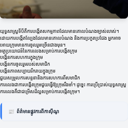
យុទ្ធសាស្រ្តទីបីគឺការបង្កើតសកម្មភាពដែលមានគោលបំណងច្បាស់លាស់។
ដោយការបង្កើតល្បែងដែលមានគោលបំណង និងការប្រកួតប្រជែង អ្នកអាច
អោយក្រុមមានការចូលរួមច្រើនជាងមុន។
អត្ថប្រយោជន៍នៃការលេងសម្រាប់ការបង្កើតក្រុម
បង្កើនការសហការក្នុងក្រុម
បង្កើនការចូលរួមរបស់សមាជិក
បង្កើនភាពសប្បាយរីករាយក្នុងក្រុម
ជួយសម្រួលការសន្ទនានិងការសហការពីសមាជិក
ការលេងជាការបង្កើតក្រុមជួយធ្វើឱ្យក្រុមរឹងមាំ។ ដូច្នេះ ការប្រើប្រាស់យុទ្ធសាស្ត្រ
ការលេងគឺជាជម្រើសដ៏ល្អសម្រាប់ការបង្កើតក្រុម។
📰
ព័ត៌មានផ្លូវការពីកាស៊ីណូ