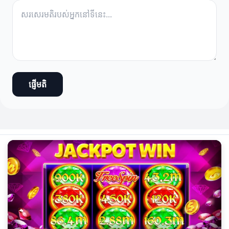
ផ្ញើមតិ