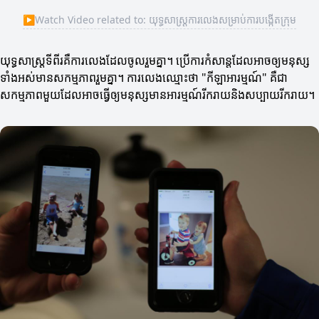
▶
Watch Video related to: យុទ្ធសាស្ត្រការលេងសម្រាប់ការបង្កើតក្រុម
យុទ្ធសាស្ត្រ​ទីពីរគឺការលេងដែលចូលរួមគ្នា។ ប្រើការកំសាន្តដែលអាចឲ្យមនុស្ស
ទាំងអស់មានសកម្មភាពរួមគ្នា។ ការលេងឈ្មោះថា "កីឡាអារម្មណ៍" គឺជា
សកម្មភាពមួយដែលអាចធ្វើឲ្យមនុស្សមានអារម្មណ៍រីករាយនិងសប្បាយរីករាយ។