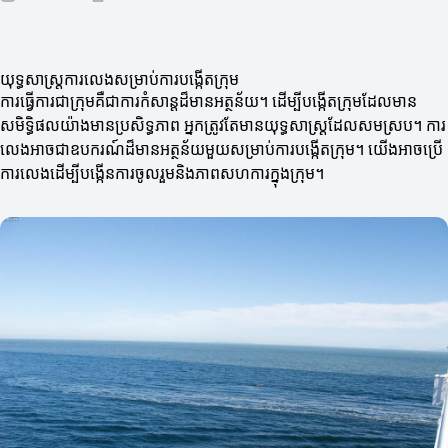
យុទ្ធសាស្ត្រការលេងសម្រាប់ការបង្កើតក្រុម
ការធ្វើការជាក្រុមគឺជាការកំសាន្តដ៏មានអត្ថន័យ។ ដើម្បីបង្កើតក្រុមដែលមាន
សមិទ្ធិផលយ៉ាងមានប្រសិទ្ធភាព អ្នកត្រូវតែមានយុទ្ធសាស្ត្រដែលសមស្រប។ ការ
លេងអាចជាឧបករណ៍ដ៏មានអត្ថន័យមួយសម្រាប់ការបង្កើតក្រុម។ យើងអាចប្រើ
ការលេងដើម្បីបង្កើនការចូលរួមនិងភាពសហការក្នុងក្រុម។